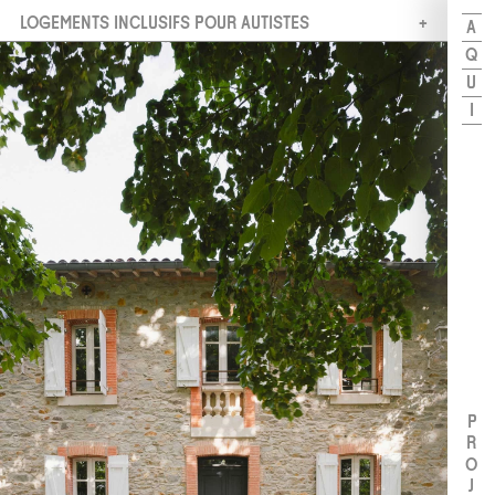
LOGEMENTS INCLUSIFS POUR AUTISTES
A
Q
U
I
PROJETS